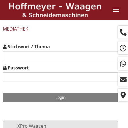
Navig
ein-/
MEDIATHEK
Stichwort / Thema
Passwort
Login
XPro Waagen