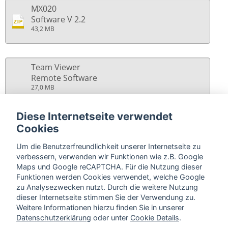
MX020
Software V 2.2
43,2 MB
Team Viewer
Remote Software
27,0 MB
Diese Internetseite verwendet
MXConnect
Cookies
Software V5.6.2.7
112,0 MB
Um die Benutzerfreundlichkeit unserer Internetseite zu
verbessern, verwenden wir Funktionen wie z.B. Google
Maps und Google reCAPTCHA. Für die Nutzung dieser
Funktionen werden Cookies verwendet, welche Google
Unfallschutz Schneidemaschinen VGB19
zu Analysezwecken nutzt. Durch die weitere Nutzung
2,0 MB
dieser Internetseite stimmen Sie der Verwendung zu.
Weitere Informationen hierzu finden Sie in unserer
Datenschutzerklärung
oder unter
Cookie Details
.