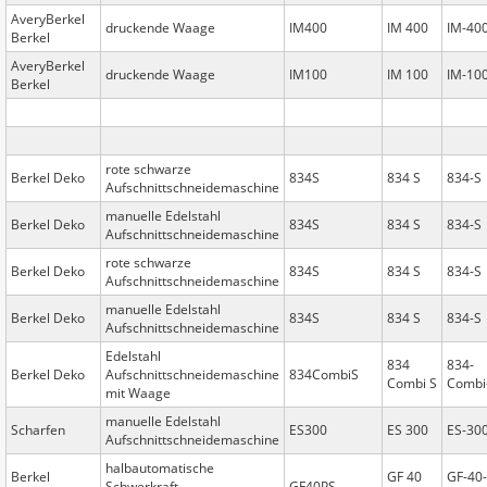
AveryBerkel
druckende Waage
IM400
IM 400
IM-40
Berkel
AveryBerkel
druckende Waage
IM100
IM 100
IM-10
Berkel
rote schwarze
Berkel Deko
834S
834 S
834-S
Aufschnittschneidemaschine
manuelle Edelstahl
Berkel Deko
834S
834 S
834-S
Aufschnittschneidemaschine
rote schwarze
Berkel Deko
834S
834 S
834-S
Aufschnittschneidemaschine
manuelle Edelstahl
Berkel Deko
834S
834 S
834-S
Aufschnittschneidemaschine
Edelstahl
834
834-
Berkel Deko
Aufschnittschneidemaschine
834CombiS
Combi S
Combi
mit Waage
manuelle Edelstahl
Scharfen
ES300
ES 300
ES-30
Aufschnittschneidemaschine
halbautomatische
Berkel
GF 40
GF-40-
Schwerkraft
GF40PS