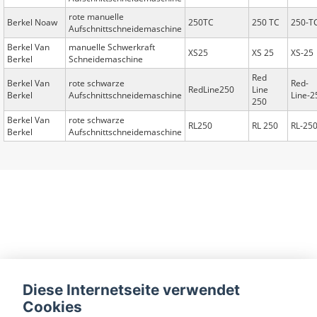
rote manuelle
Berkel Noaw
250TC
250 TC
250-T
Aufschnittschneidemaschine
Berkel Van
manuelle Schwerkraft
XS25
XS 25
XS-25
Berkel
Schneidemaschine
Red
Berkel Van
rote schwarze
Red-
RedLine250
Line
Berkel
Aufschnittschneidemaschine
Line-2
250
Berkel Van
rote schwarze
RL250
RL 250
RL-25
Berkel
Aufschnittschneidemaschine
Diese Internetseite verwendet
Cookies