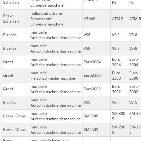
Scharfen
PS
PS
Schneidemaschine
halbautomatische
Berkel
Schwerkraft
ATM/R
ATM R
ATM-R
Scharfen
Schneidemaschine
manuelle
Bizerba
VS8
VS 8
VS-8
Aufschnittschneidemaschine
manuelle
Bizerba
VS8
VS 8
VS-8
Aufschnittschneidemaschine
manuelle
Euro
Euro-
Graef
Euro3004
Aufschnittschneidemaschine
3004
3004
manuelle
Euro
Euro-
Graef
Euro3300
Fleischschneidemaschine
3300
3300
manuelle
Euro
Euro-
Graef
Euro3002
Aufschnittschneidemaschine
3002
3002
manuelle
Bizerba
VS5
VS 5
VS-5
Aufschnittschneidemaschine
manuelle
SM 300
SM-30
Berkel Omas
SM300S
Aufschnittschneidemaschine
S
S
manuelle
SM 250
SM-25
Berkel Omas
SM250S
Aufschnittschneidemaschine
S
S
Berkel
manuelle Schwerkraft